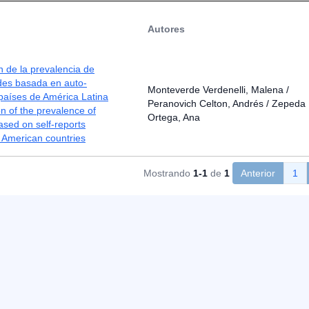
Autores
 de la prevalencia de
des basada en auto-
Monteverde Verdenelli, Malena /
países de América Latina
Peranovich Celton, Andrés / Zepeda
 of the prevalence of
Ortega, Ana
based on self-reports
 American countries
Mostrando
1-1
de
1
Anterior
1