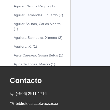
Aguilar Claudia Regina (1)
Aguilar Fernández, Eduardo (7)
Aguilar Salinas, Carlos Alberto
(1)
Aguilera Sanhueza, Ximena (2)
Aguilera, X. (1)
Ajete Careaga, Susan Belkis (1)
Ajudarte Lopes, Marcio (1)
Alarcón Osuna, Moisés Alejandro
(1)
Contacto
Alarcón Sánchez, Alberto (1)
(+506) 2511-1716
Albareda Tiana (1)
biblioteca.ccp@ucr.ac.cr
Alcócer Alfaro, Diana (1)