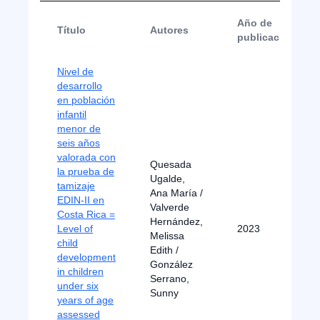
Año de
Título
Autores
publicación
Nivel de
desarrollo
en población
infantil
menor de
seis años
valorada con
Quesada
la prueba de
Ugalde,
tamizaje
Ana María /
EDIN-II en
Valverde
Costa Rica =
Hernández,
Level of
2023
Melissa
child
Edith /
development
González
in children
Serrano,
under six
Sunny
years of age
assessed