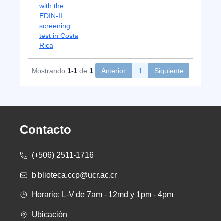
with the
EDIN-II
screening
test in Costa
Rica
Mostrando
1-1
de
1
Anterior
1
Siguiente
Contacto
(+506) 2511-1716
biblioteca.ccp@ucr.ac.cr
Horario: L-V de 7am - 12md y 1pm - 4pm
Ubicación