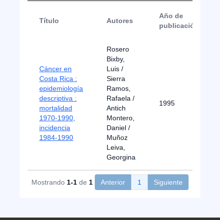
Año de
Título
Autores
publicación
Rosero
Bixby,
Cáncer en
Luis /
Costa Rica :
Sierra
epidemiología
Ramos,
descriptiva :
Rafaela /
1995
mortalidad
Antich
1970-1990,
Montero,
incidencia
Daniel /
1984-1990
Muñoz
Leiva,
Georgina
Mostrando
1-1
de
1
Anterior
1
Siguiente