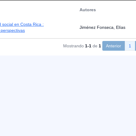
Autores
 social en Costa Rica :
Jiménez Fonseca, Elías
 perspectivas
Mostrando
1-1
de
1
Anterior
1