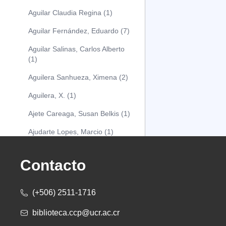
Aguilar Claudia Regina (1)
Aguilar Fernández, Eduardo (7)
Aguilar Salinas, Carlos Alberto
(1)
Aguilera Sanhueza, Ximena (2)
Aguilera, X. (1)
Ajete Careaga, Susan Belkis (1)
Ajudarte Lopes, Marcio (1)
Alarcón Osuna, Moisés Alejandro
(1)
Contacto
Alarcón Sánchez, Alberto (1)
(+506) 2511-1716
Albareda Tiana (1)
biblioteca.ccp@ucr.ac.cr
Alcócer Alfaro, Diana (1)