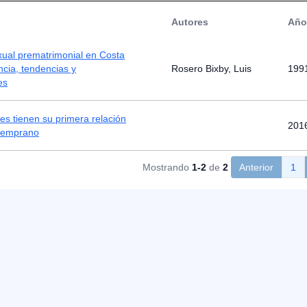
Autores
Año
xual prematrimonial en Costa
encia, tendencias y
Rosero Bixby, Luis
199
es
es tienen su primera relación
201
temprano
Mostrando
1-2
de
2
Anterior
1