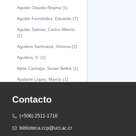
Aguilar Claudia Regina (1)
Aguilar Fernández, Eduardo (7)
Aguilar Salinas, Carlos Alberto
(1)
Aguilera Sanhueza, Ximena (2)
Aguilera, X. (1)
Ajete Careaga, Susan Belkis (1)
Ajudarte Lopes, Marcio (1)
Alarcón Osuna, Moisés Alejandro
(1)
Contacto
Alarcón Sánchez, Alberto (1)
(+506) 2511-1716
Albareda Tiana (1)
biblioteca.ccp@ucr.ac.cr
Alcócer Alfaro, Diana (1)