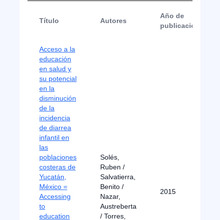
Año de
Título
Autores
publicación
Acceso a la
educación
en salud y
su potencial
en la
disminución
de la
incidencia
de diarrea
infantil en
las
poblaciones
Solés,
costeras de
Ruben /
Yucatán,
Salvatierra,
México =
Benito /
2015
Accessing
Nazar,
to
Austreberta
education
/ Torres,