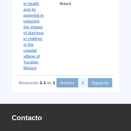
in health
Arturo
and its
potential in
reducing
the impact
of diarrhea
in children
in the
coastal
village of
Yucatan,
Mexico
Mostrando
1-1
de
1
Anterior
1
Siguiente
Contacto