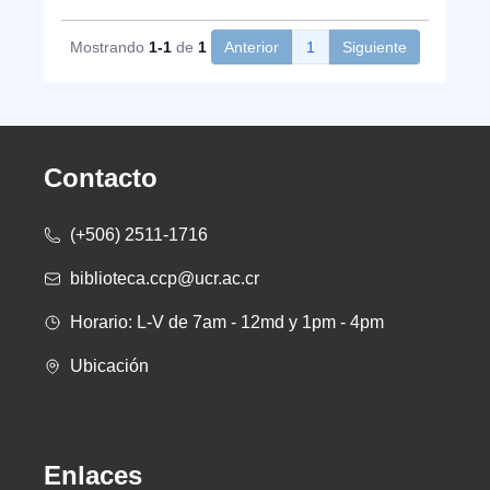
Mostrando
1-1
de
1
Anterior
1
Siguiente
Contacto
(+506) 2511-1716
biblioteca.ccp@ucr.ac.cr
Horario: L-V de 7am - 12md y 1pm - 4pm
Ubicación
Enlaces