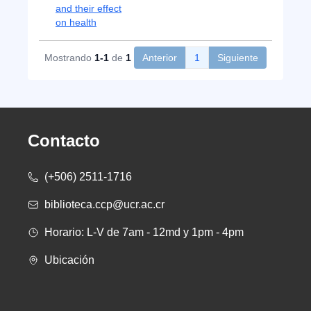
and their effect
on health
Mostrando
1-1
de
1
Anterior
1
Siguiente
Contacto
(+506) 2511-1716
biblioteca.ccp@ucr.ac.cr
Horario: L-V de 7am - 12md y 1pm - 4pm
Ubicación