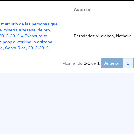
Autores
 mercurio de las personas que
la minería artesanal de oro,
 2015-2016 = Exposure to
Fernández Villalobos, Nathalie
 people working in artisanal
ld, Costa Rica, 2015-2016
Mostrando
1-1
de
1
Anterior
1