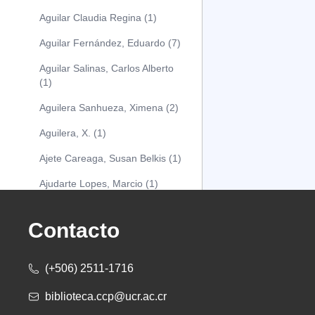
Aguilar Claudia Regina (1)
Aguilar Fernández, Eduardo (7)
Aguilar Salinas, Carlos Alberto
(1)
Aguilera Sanhueza, Ximena (2)
Aguilera, X. (1)
Ajete Careaga, Susan Belkis (1)
Ajudarte Lopes, Marcio (1)
Alarcón Osuna, Moisés Alejandro
(1)
Contacto
Alarcón Sánchez, Alberto (1)
(+506) 2511-1716
Albareda Tiana (1)
biblioteca.ccp@ucr.ac.cr
Alcócer Alfaro, Diana (1)