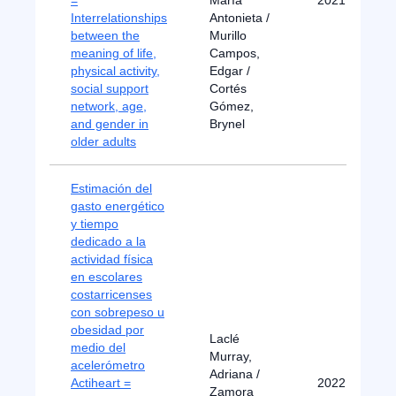
=
María
2021
Interrelationships
Antonieta /
between the
Murillo
meaning of life,
Campos,
physical activity,
Edgar /
social support
Cortés
network, age,
Gómez,
and gender in
Brynel
older adults
Estimación del
gasto energético
y tiempo
dedicado a la
actividad física
en escolares
costarricenses
con sobrepeso u
obesidad por
Laclé
medio del
Murray,
acelerómetro
Adriana /
Actiheart =
2022
Zamora