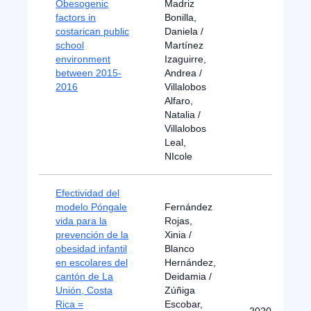
Obesogenic
Madriz
factors in
Bonilla,
costarican public
Daniela /
school
Martínez
environment
Izaguirre,
between 2015-
Andrea /
2016
Villalobos
Alfaro,
Natalia /
Villalobos
Leal,
NIcole
Efectividad del
modelo Póngale
Fernández
vida para la
Rojas,
prevención de la
Xinia /
obesidad infantil
Blanco
en escolares del
Hernández,
cantón de La
Deidamia /
Unión, Costa
Zúñiga
Rica =
Escobar,