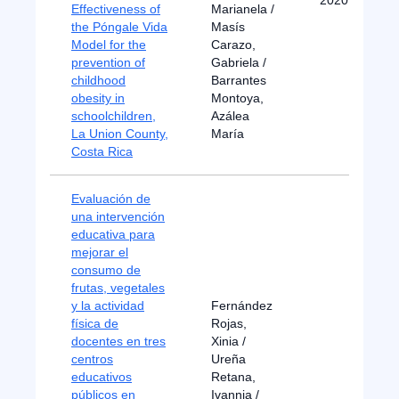
2020
Effectiveness of
Marianela /
the Póngale Vida
Masís
Model for the
Carazo,
prevention of
Gabriela /
childhood
Barrantes
obesity in
Montoya,
schoolchildren,
Azálea
La Union County,
María
Costa Rica
Evaluación de
una intervención
educativa para
mejorar el
consumo de
frutas, vegetales
y la actividad
Fernández
física de
Rojas,
docentes en tres
Xinia /
centros
Ureña
educativos
Retana,
públicos en
Ivannia /