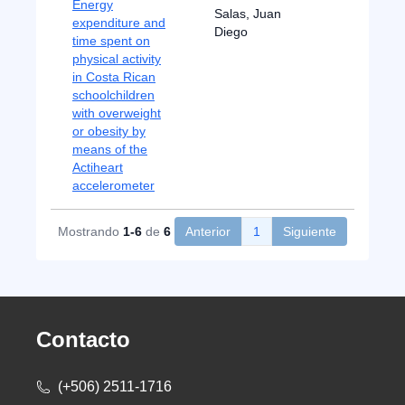
Energy
Salas, Juan
expenditure and
Diego
time spent on
physical activity
in Costa Rican
schoolchildren
with overweight
or obesity by
means of the
Actiheart
accelerometer
Mostrando
1-6
de
6
Anterior
1
Siguiente
Contacto
(+506) 2511-1716