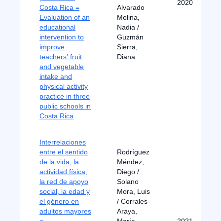
2020
Costa Rica =
Alvarado
Evaluation of an
Molina,
educational
Nadia /
intervention to
Guzmán
improve
Sierra,
teachers' fruit
Diana
and vegetable
intake and
physical activity
practice in three
public schools in
Costa Rica
Interrelaciones
entre el sentido
Rodríguez
de la vida, la
Méndez,
actividad física,
Diego /
la red de apoyo
Solano
social, la edad y
Mora, Luis
el género en
/ Corrales
adultos mayores
Araya,