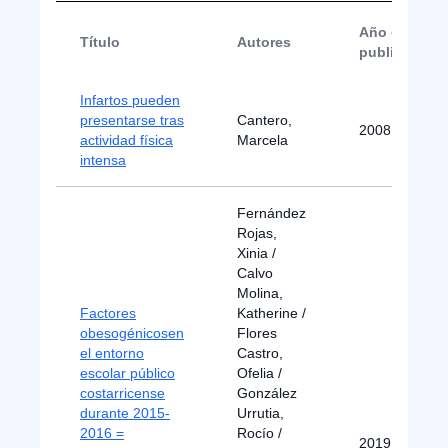
Año de
Título
Autores
publicación
Infartos pueden
presentarse tras
Cantero,
2008
actividad física
Marcela
intensa
Fernández
Rojas,
Xinia /
Calvo
Molina,
Factores
Katherine /
obesogénicosen
Flores
el entorno
Castro,
escolar público
Ofelia /
costarricense
González
durante 2015-
Urrutia,
2016 =
Rocío /
2019