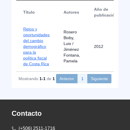
Año de
Título
Autores
publicación
Retos y
Rosero
oportunidades
Bixby,
del cambio
Luis /
demográfico
2012
Jiménez
para la
Fontana,
política fiscal
Pamela
de Costa Rica
Mostrando
1-1
de
1
Anterior
1
Siguiente
Contacto
(+506) 2511-1716