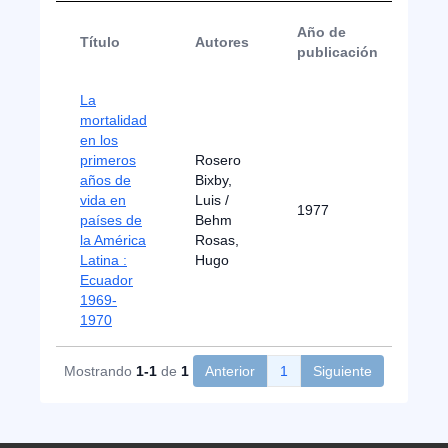
Año de
Título
Autores
Ti
publicación
La
mortalidad
en los
primeros
Rosero
años de
Bixby,
vida en
Luis /
1977
Bo
países de
Behm
la América
Rosas,
Latina :
Hugo
Ecuador
1969-
1970
Mostrando
1-1
de
1
Anterior
1
Siguiente