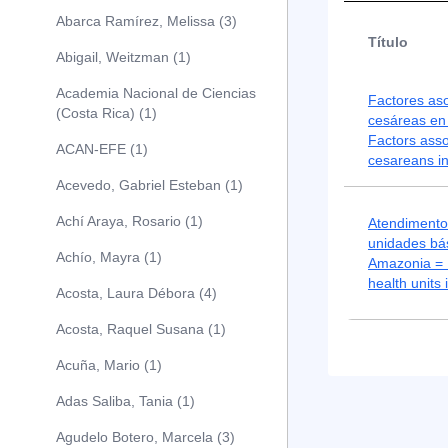
Abarca Ramírez, Melissa (3)
Título
Abigail, Weitzman (1)
Academia Nacional de Ciencias
Factores as
(Costa Rica) (1)
cesáreas en
Factors asso
ACAN-EFE (1)
cesareans i
Acevedo, Gabriel Esteban (1)
Achí Araya, Rosario (1)
Atendimento
unidades bá
Achío, Mayra (1)
Amazonia = P
health units
Acosta, Laura Débora (4)
Acosta, Raquel Susana (1)
Acuña, Mario (1)
Adas Saliba, Tania (1)
Agudelo Botero, Marcela (3)