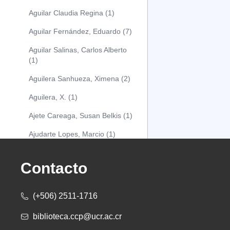
Aguilar Claudia Regina (1)
Aguilar Fernández, Eduardo (7)
Aguilar Salinas, Carlos Alberto
(1)
Aguilera Sanhueza, Ximena (2)
Aguilera, X. (1)
Ajete Careaga, Susan Belkis (1)
Ajudarte Lopes, Marcio (1)
Alarcón Osuna, Moisés Alejandro
(1)
Contacto
Alarcón Sánchez, Alberto (1)
(+506) 2511-1716
Albareda Tiana (1)
biblioteca.ccp@ucr.ac.cr
Alcócer Alfaro, Diana (1)