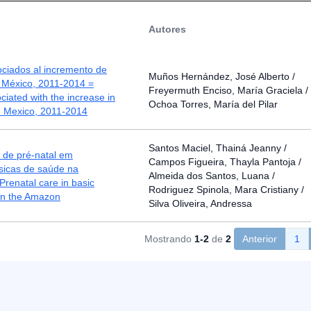
Autores
ociados al incremento de
Muños Hernández, José Alberto /
 México, 2011-2014 =
Freyermuth Enciso, María Graciela /
ciated with the increase in
Ochoa Torres, María del Pilar
n Mexico, 2011-2014
Santos Maciel, Thainá Jeanny /
 de pré-natal em
Campos Figueira, Thayla Pantoja /
sicas de saúde na
Almeida dos Santos, Luana /
renatal care in basic
Rodriguez Spinola, Mara Cristiany /
 in the Amazon
Silva Oliveira, Andressa
Mostrando
1-2
de
2
Anterior
1