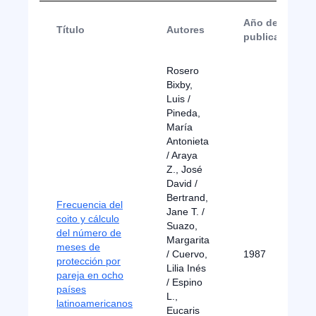
Año de
Título
Autores
publicación
Rosero
Bixby,
Luis /
Pineda,
María
Antonieta
/ Araya
Z., José
David /
Bertrand,
Frecuencia del
Jane T. /
coito y cálculo
Suazo,
del número de
Margarita
meses de
/ Cuervo,
1987
protección por
Lilia Inés
pareja en ocho
/ Espino
países
L.,
latinoamericanos
Eucaris