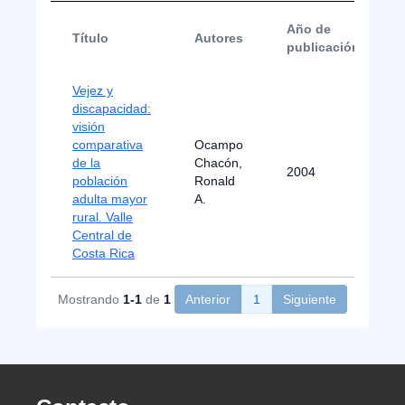
Año de
Título
Autores
publicación
Vejez y
discapacidad:
visión
comparativa
Ocampo
de la
Chacón,
2004
población
Ronald
adulta mayor
A.
rural. Valle
Central de
Costa Rica
Mostrando
1-1
de
1
Anterior
1
Siguiente