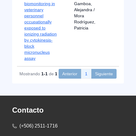
biomonitoring in
Gamboa,
veterinary
Alejandra /
personnel
Mora
occupationally
Rodríguez,
exposed to
Patricia
ionizing radiation
by cytokinesis-
block
micronucleus
assay
Mostrando
1-1
de
1
Anterior
1
Siguiente
Contacto
(+506) 2511-1716