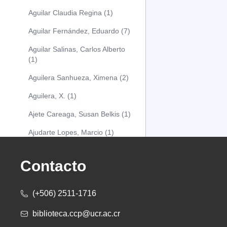
Aguilar Claudia Regina (1)
Aguilar Fernández, Eduardo (7)
Aguilar Salinas, Carlos Alberto
(1)
Aguilera Sanhueza, Ximena (2)
Aguilera, X. (1)
Ajete Careaga, Susan Belkis (1)
Ajudarte Lopes, Marcio (1)
Alarcón Osuna, Moisés Alejandro
(1)
Contacto
Alarcón Sánchez, Alberto (1)
(+506) 2511-1716
Albareda Tiana (1)
biblioteca.ccp@ucr.ac.cr
Alcócer Alfaro, Diana (1)