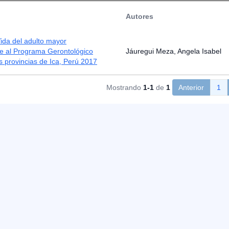
Autores
ida del adulto mayor
te al Programa Gerontológico
Jáuregui Meza, Angela Isabel
s provincias de Ica, Perú 2017
Mostrando
1-1
de
1
Anterior
1