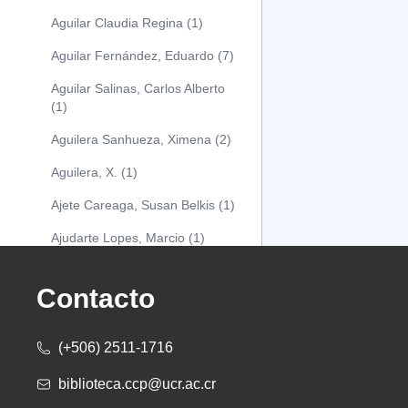
Aguilar Claudia Regina (1)
Aguilar Fernández, Eduardo (7)
Aguilar Salinas, Carlos Alberto
(1)
Aguilera Sanhueza, Ximena (2)
Aguilera, X. (1)
Ajete Careaga, Susan Belkis (1)
Ajudarte Lopes, Marcio (1)
Alarcón Osuna, Moisés Alejandro
(1)
Contacto
Alarcón Sánchez, Alberto (1)
(+506) 2511-1716
Albareda Tiana (1)
biblioteca.ccp@ucr.ac.cr
Alcócer Alfaro, Diana (1)