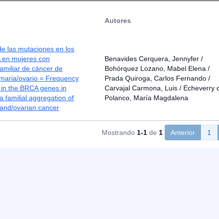
Autores
e las mutaciones en los
 en mujeres con
Benavides Cerquera, Jennyfer /
amiliar de cáncer de
Bohórquez Lozano, Mabel Elena /
maria/ovario = Frequency
Prada Quiroga, Carlos Fernando /
 in the BRCA genes in
Carvajal Carmona, Luis / Echeverry 
 familial aggregation of
Polanco, María Magdalena
nd/ovarian cancer
Mostrando
1-1
de
1
Anterior
1