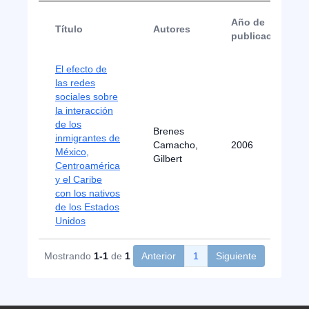
Año de
Título
Autores
publicación
El efecto de
las redes
sociales sobre
la interacción
de los
Brenes
inmigrantes de
Camacho,
2006
México,
Gilbert
Centroamérica
y el Caribe
con los nativos
de los Estados
Unidos
Mostrando
1-1
de
1
Anterior
1
Siguiente