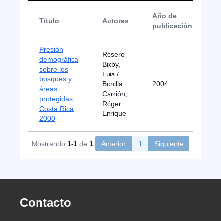
Año de
Título
Autores
T
publicación
Presión
Rosero
demográfica
Bixby,
sobre los
Luis /
bosques y
B
Bonilla
2004
áreas
c
Carrión,
protegidas,
Róger
Costa Rica
Enrique
2000
Mostrando
1-1
de
1
Anterior
1
Siguiente
Contacto