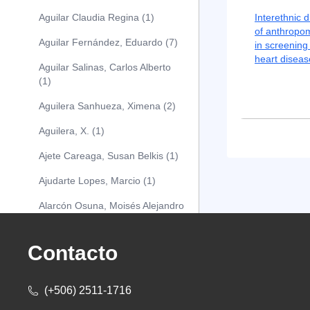
Aguilar Claudia Regina (1)
Interethnic 
of anthropom
Aguilar Fernández, Eduardo (7)
in screening 
heart diseas
Aguilar Salinas, Carlos Alberto
(1)
Aguilera Sanhueza, Ximena (2)
Aguilera, X. (1)
Ajete Careaga, Susan Belkis (1)
Ajudarte Lopes, Marcio (1)
Alarcón Osuna, Moisés Alejandro
(1)
Alarcón Sánchez, Alberto (1)
Contacto
Albareda Tiana (1)
(+506) 2511-1716
Alcócer Alfaro, Diana (1)