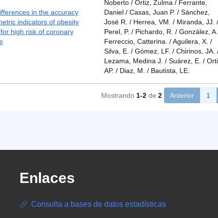
Noberto / Ortiz, Zulma / Ferrante,
differences in the accuracy
Daniel / Casas, Juan P. / Sánchez,
etric indicators of obesity
José R. / Herrea, VM. / Miranda, JJ. 
for high risk of coronary
Perel, P. / Pichardo, R. / González, A.
e
Ferreccio, Catterina. / Aguilera, X. /
Silva, E. / Gómez, LF. / Chirinos, JA. 
Lezama, Medina J. / Suárez, E. / Orti
AP. / Diaz, M. / Bautista, LE.
Mostrando
1-2
de
2
Anterior
1
Enlaces
Consulta a bases de datos estadísticas