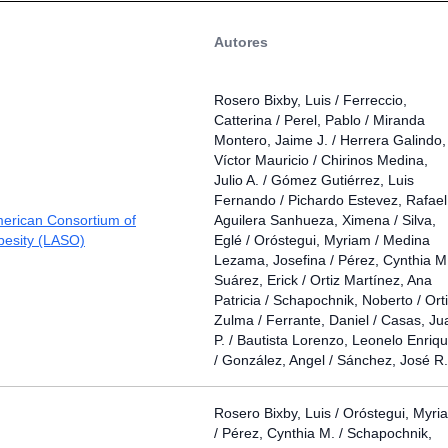
Autores
Rosero Bixby, Luis / Ferreccio,
Catterina / Perel, Pablo / Miranda
Montero, Jaime J. / Herrera Galindo,
Víctor Mauricio / Chirinos Medina,
Julio A. / Gómez Gutiérrez, Luis
Fernando / Pichardo Estevez, Rafael
merican Consortium of
Aguilera Sanhueza, Ximena / Silva,
besity (LASO)
Eglé / Oróstegui, Myriam / Medina
Lezama, Josefina / Pérez, Cynthia M.
Suárez, Erick / Ortiz Martínez, Ana
Patricia / Schapochnik, Noberto / Orti
Zulma / Ferrante, Daniel / Casas, Ju
P. / Bautista Lorenzo, Leonelo Enriq
/ González, Angel / Sánchez, José R.
Rosero Bixby, Luis / Oróstegui, Myri
/ Pérez, Cynthia M. / Schapochnik,