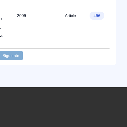
/
2009
Article
496
 /
/
z.
Siguiente