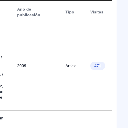
Año de
Tipo
Visitas
publicación
 /
2009
Article
471
 /
z,
an
ue
am