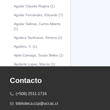
Aguilar Claudia Regina (1)
Aguilar Fernández, Eduardo (7)
Aguilar Salinas, Carlos Alberto
(1)
Aguilera Sanhueza, Ximena (2)
Aguilera, X. (1)
Ajete Careaga, Susan Belkis (1)
Ajudarte Lopes, Marcio (1)
Alarcón Osuna, Moisés Alejandro
(1)
Contacto
Alarcón Sánchez, Alberto (1)
(+506) 2511-1716
Albareda Tiana (1)
biblioteca.ccp@ucr.ac.cr
Alcócer Alfaro, Diana (1)