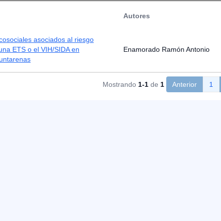
Autores
cosociales asociados al riesgo
 una ETS o el VIH/SIDA en
Enamorado Ramón Antonio
Puntarenas
Mostrando
1-1
de
1
Anterior
1