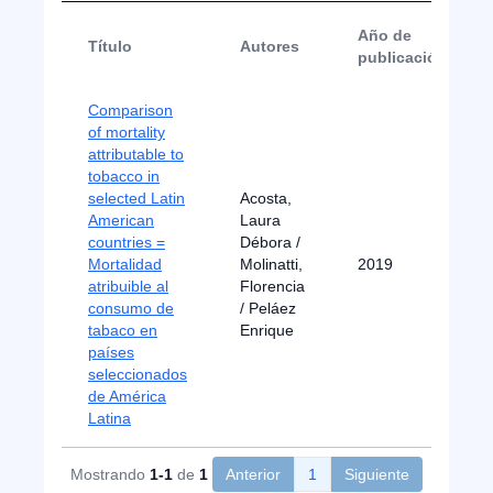
Año de
Título
Autores
publicación
Comparison
of mortality
attributable to
tobacco in
selected Latin
Acosta,
American
Laura
countries =
Débora /
Mortalidad
Molinatti,
2019
atribuible al
Florencia
consumo de
/ Peláez
tabaco en
Enrique
países
seleccionados
de América
Latina
Mostrando
1-1
de
1
Anterior
1
Siguiente