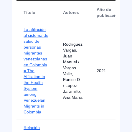
Año de
Título
Autores
publicación
La afiliación
al sistema de
salud de
Rodríguez
personas
Vargas,
migrantes
Juan
venezolanas
Manuel /
en Colombia
Vargas
= The
2021
Valle,
Affiliation to
Eunice D.
the Health
/ López
System
Jaramillo,
among
Ana María
Venezuelan
Migrants in
Colombia
Relación