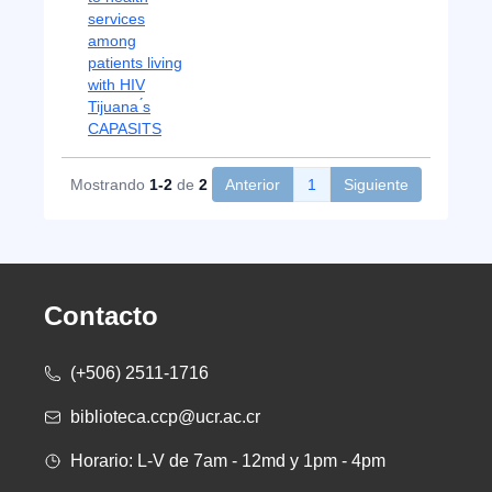
services
among
patients living
with HIV
Tijuana ́s
CAPASITS
Mostrando
1-2
de
2
Anterior
1
Siguiente
Contacto
(+506) 2511-1716
biblioteca.ccp@ucr.ac.cr
Horario: L-V de 7am - 12md y 1pm - 4pm