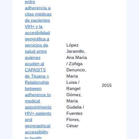
entre
adherencia a
citas médicas
de pacientes
VIH+ y la
accesibilidad
geográfica a
servicios de
López
salud entre
Jaramillo,
quienes
Ana María
acuden al
/ Zúñiga
CAPASITS
Denuncio,
de Tijuana =
María
Relationship
Luisa /
2015
between
Rangel
adherence to
Gómez,
medical
María
appointments
Gudelia /
HIV+ patients
Fuentes
and
Flores,
geographical
César
accessibility
to health