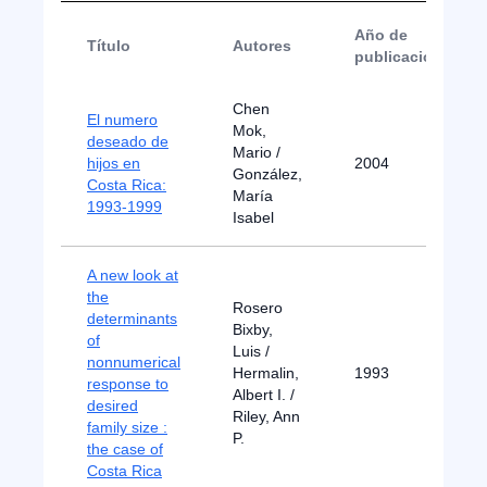
Año de
Título
Autores
publicación
Chen
El numero
Mok,
deseado de
Mario /
hijos en
2004
González,
Costa Rica:
María
1993-1999
Isabel
A new look at
the
Rosero
determinants
Bixby,
of
Luis /
nonnumerical
Hermalin,
1993
response to
Albert I. /
desired
Riley, Ann
family size :
P.
the case of
Costa Rica