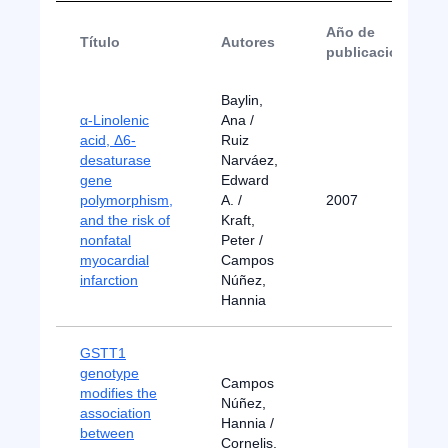
Año de
Título
Autores
publicación
Baylin,
α-Linolenic
Ana /
acid, Δ6-
Ruiz
desaturase
Narváez,
gene
Edward
polymorphism,
A. /
2007
and the risk of
Kraft,
nonfatal
Peter /
myocardial
Campos
infarction
Núñez,
Hannia
GSTT1
genotype
Campos
modifies the
Núñez,
association
Hannia /
between
Cornelis,