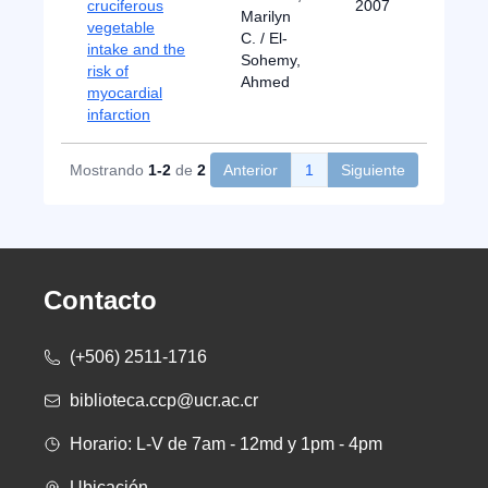
cruciferous
2007
Marilyn
vegetable
C. / El-
intake and the
Sohemy,
risk of
Ahmed
myocardial
infarction
Mostrando
1-2
de
2
Anterior
1
Siguiente
Contacto
(+506) 2511-1716
biblioteca.ccp@ucr.ac.cr
Horario: L-V de 7am - 12md y 1pm - 4pm
Ubicación