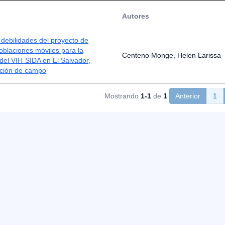
Autores
 debilidades del proyecto de
oblaciones móviles para la
Centeno Monge, Helen Larissa
del VIH-SIDA en El Salvador,
nción de campo
Mostrando
1-1
de
1
Anterior
1