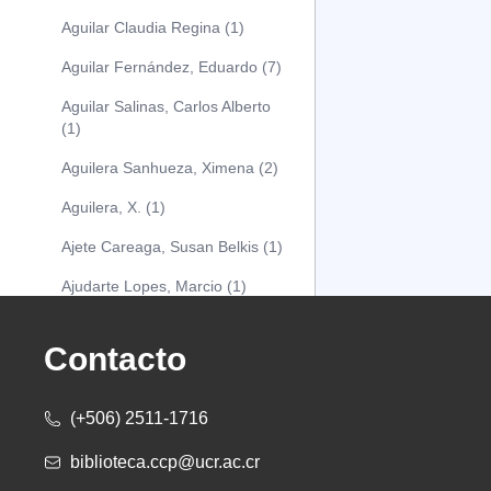
Aguilar Claudia Regina (1)
Aguilar Fernández, Eduardo (7)
Aguilar Salinas, Carlos Alberto
(1)
Aguilera Sanhueza, Ximena (2)
Aguilera, X. (1)
Ajete Careaga, Susan Belkis (1)
Ajudarte Lopes, Marcio (1)
Alarcón Osuna, Moisés Alejandro
(1)
Contacto
Alarcón Sánchez, Alberto (1)
(+506) 2511-1716
Albareda Tiana (1)
biblioteca.ccp@ucr.ac.cr
Alcócer Alfaro, Diana (1)