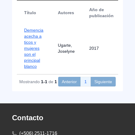
Año de
Título
Autores
Ti
publicación
Demencia
acecha a
ticos y
Not
Ugarte,
mujeres
2017
de
Joselyne
son el
Pre
principal
blanco
Mostrando
1-1
de
1
Anterior
1
Siguiente
Contacto
(+506) 2511-1716