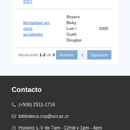
2017
Rosero
Mortalidad por
Bixby,
otros
Luis /
2000
accidentes
Guell,
Douglas
Mostrando
1-3
de
3
Anterior
1
Siguiente
Contacto
(+506) 2511-1716
biblioteca.ccp@ucr.ac.cr
Horario: L-V de 7am - 12md y 1pm - 4pm