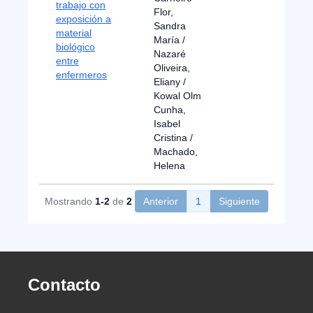
trabajo con
Flor,
exposición a
Sandra
material
María /
biológico
Nazaré
entre
Oliveira,
enfermeros
Eliany /
Kowal Olm
Cunha,
Isabel
Cristina /
Machado,
Helena
Mostrando
1-2
de
2
Anterior
1
Siguiente
Contacto