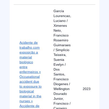
García
Lourencao,
Luciano /
Ximenes
Neto,
Francisco
Rosemiro
Acidente de
Guimaraes
trabalho com
/ Simplício
exposição a
Teixeira,
material
Suenia
biológico
Evelyn /
entre
Dos
enfermeiros =
Santos,
Occupational
Francisco
accident due
Diogenes /
to exposure to
Wellington
2023
biological
Dourado
material in the
Junior,
nurses =
Francisco /
Accidente de
Carneiro