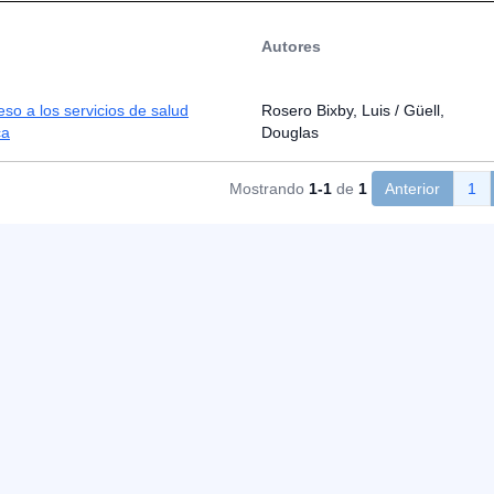
Autores
eso a los servicios de salud
Rosero Bixby, Luis / Güell,
ca
Douglas
Mostrando
1-1
de
1
Anterior
1