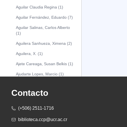
Aguilar Claudia Regina (1)
Aguilar Fernández, Eduardo (7)
Aguilar Salinas, Carlos Alberto
(1)
Aguilera Sanhueza, Ximena (2)
Aguilera, X. (1)
Ajete Careaga, Susan Belkis (1)
Ajudarte Lopes, Marcio (1)
Alarcón Osuna, Moisés Alejandro
(1)
Contacto
Alarcón Sánchez, Alberto (1)
(+506) 2511-1716
Albareda Tiana (1)
biblioteca.ccp@ucr.ac.cr
Alcócer Alfaro, Diana (1)