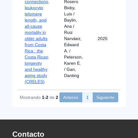
connections,
Rosero
leukocyte
Bixby,
telomere
Luis /
length, and
Baylin,
all-cause
Ana /
mortality in
Ruiz
older adults
Narváez,
2025
from Costa
Edward
Rica : the
A. /
Costa Rican
Peterson,
longevity
Karen E.
and healthy
/ Gan,
aging study
Danting
(CRELES)
Mostrando
1-2
de
2
Anterior
1
Siguiente
Contacto