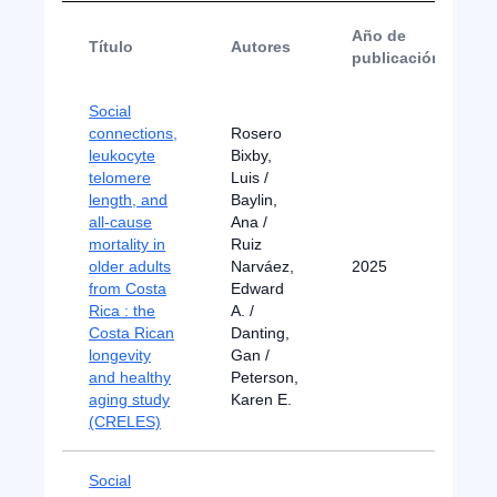
Año de
Título
Autores
publicación
Social
connections,
Rosero
leukocyte
Bixby,
telomere
Luis /
length, and
Baylin,
all-cause
Ana /
mortality in
Ruiz
older adults
Narváez,
2025
from Costa
Edward
Rica : the
A. /
Costa Rican
Danting,
longevity
Gan /
and healthy
Peterson,
aging study
Karen E.
(CRELES)
Social