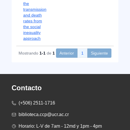
the
transmission
and death
rates from
the social
inequality
approach
Mostrando
1-1
de
1
Anterior
1
Siguiente
Contacto
(+506) 2511-1716
biblioteca.ccp@ucr.ac.cr
Horario: L-V de 7am - 12md y 1pm - 4pm