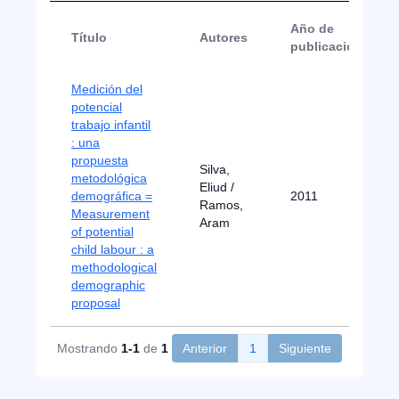
Año de
Título
Autores
publicación
Medición del
potencial
trabajo infantil
: una
propuesta
Silva,
metodológica
Eliud /
demográfica =
2011
Ramos,
Measurement
Aram
of potential
child labour : a
methodological
demographic
proposal
Mostrando
1-1
de
1
Anterior
1
Siguiente