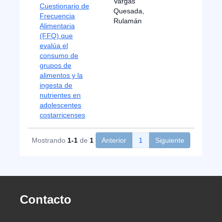
Vargas
Cuestionario de
Quesada,
Frecuencia
Rulamán
Alimentaria
(FFQ) que
evalúa el
consumo de
grupos de
alimentos y la
ingesta de
nutrientes en
adolescentes
costarricenses
Mostrando
1-1
de
1
Anterior
1
Siguiente
Contacto