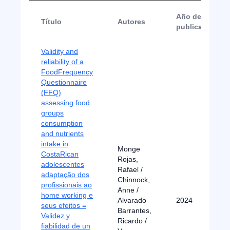
Año de
Título
Autores
publicación
Validity and
reliability of a
FoodFrequency
Questionnaire
(FFQ)
assessing food
groups
consumption
and nutrients
intake in
Monge
CostaRican
Rojas,
adolescentes
Rafael /
adaptação dos
Chinnock,
profissionais ao
Anne /
home working e
Alvarado
2024
seus efeitos =
Barrantes,
Validez y
Ricardo /
fiabilidad de un