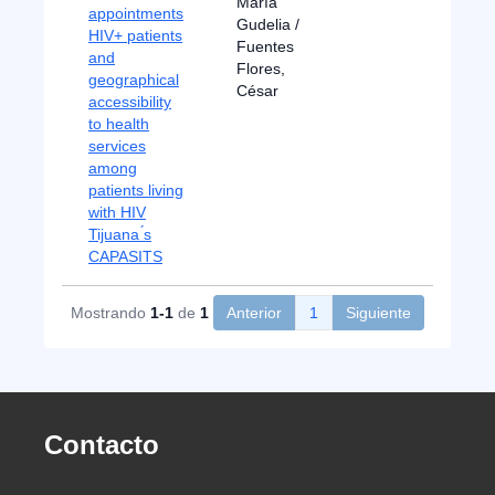
María
appointments
Gudelia /
HIV+ patients
Fuentes
and
Flores,
geographical
César
accessibility
to health
services
among
patients living
with HIV
Tijuana ́s
CAPASITS
Mostrando
1-1
de
1
Anterior
1
Siguiente
Contacto