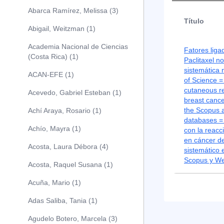
Abarca Ramírez, Melissa (3)
Título
Abigail, Weitzman (1)
Academia Nacional de Ciencias
Fatores liga
(Costa Rica) (1)
Paclitaxel n
sistemática
ACAN-EFE (1)
of Science =
cutaneous re
Acevedo, Gabriel Esteban (1)
breast cance
the Scopus 
Achí Araya, Rosario (1)
databases =
Achío, Mayra (1)
con la reacc
en cáncer d
Acosta, Laura Débora (4)
sistemático 
Scopus y We
Acosta, Raquel Susana (1)
Acuña, Mario (1)
Adas Saliba, Tania (1)
Agudelo Botero, Marcela (3)