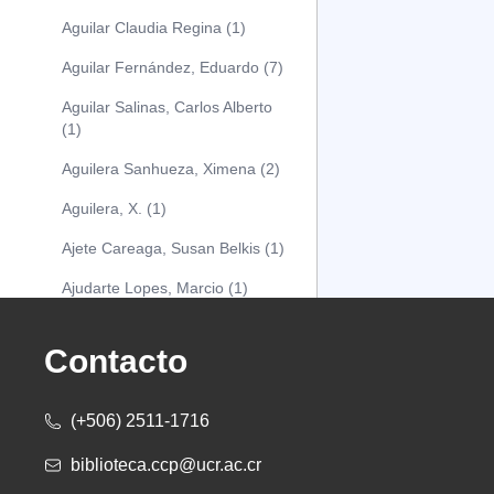
Aguilar Claudia Regina (1)
Aguilar Fernández, Eduardo (7)
Aguilar Salinas, Carlos Alberto
(1)
Aguilera Sanhueza, Ximena (2)
Aguilera, X. (1)
Ajete Careaga, Susan Belkis (1)
Ajudarte Lopes, Marcio (1)
Alarcón Osuna, Moisés Alejandro
(1)
Contacto
Alarcón Sánchez, Alberto (1)
(+506) 2511-1716
Albareda Tiana (1)
biblioteca.ccp@ucr.ac.cr
Alcócer Alfaro, Diana (1)