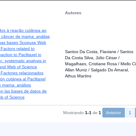
Autores
dos à reação cutânea ao
o câncer de mama: análise
 nas bases Scopuse Web
 Factors related to
Santos Da Costa, Flaviane / Santos
action to Paclitaxel in
Da Costa Silva, Júlio César /
r: systematic analysis in
Magalhaes, Cristiane Rosa / Mello Ci
and Web of Science
Allan Muniz / Salgado Do Amaral,
 Factores relacionados
Athus Martins
ión cutánea al Paclitaxel
e mama: análisis
en las bases de datos de
b of Science
Mostrando
1-1
de
1
Anterior
1