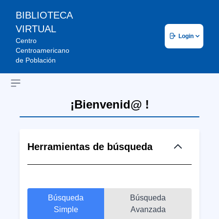
BIBLIOTECA
VIRTUAL
Login
Centro
Centroamericano
de Población
Open sidebar
¡Bienvenid@ !
Herramientas de búsqueda
Búsqueda
Búsqueda
Simple
Avanzada