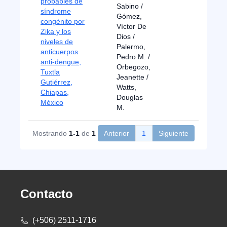
probables de
Sabino /
síndrome
Gómez,
congénito por
Víctor De
Zika y los
Dios /
niveles de
Palermo,
anticuerpos
Pedro M. /
anti-dengue,
Orbegozo,
Tuxtla
Jeanette /
Gutiérrez,
Watts,
Chiapas,
Douglas
México
M.
Mostrando
1-1
de
1
Anterior
1
Siguiente
Contacto
(+506) 2511-1716