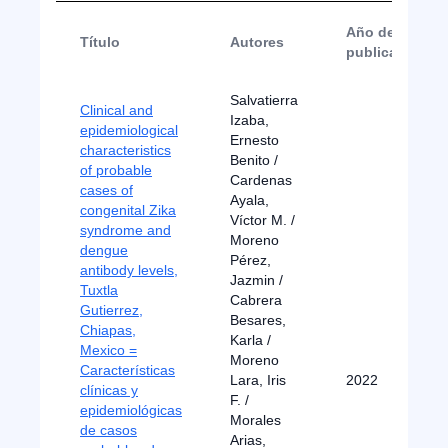
Año de
Título
Autores
publicación
Salvatierra
Clinical and
Izaba,
epidemiological
Ernesto
characteristics
Benito /
of probable
Cardenas
cases of
Ayala,
congenital Zika
Víctor M. /
syndrome and
Moreno
dengue
Pérez,
antibody levels,
Jazmin /
Tuxtla
Cabrera
Gutierrez,
Besares,
Chiapas,
Karla /
Mexico =
Moreno
Características
Lara, Iris
2022
clínicas y
F. /
epidemiológicas
Morales
de casos
Arias,