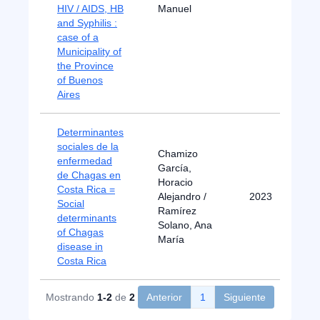
HIV / AIDS, HB
Manuel
and Syphilis :
case of a
Municipality of
the Province
of Buenos
Aires
Determinantes
sociales de la
Chamizo
enfermedad
García,
de Chagas en
Horacio
Costa Rica =
Alejandro /
2023
Social
Ramírez
determinants
Solano, Ana
of Chagas
María
disease in
Costa Rica
Mostrando
1-2
de
2
Anterior
1
Siguiente