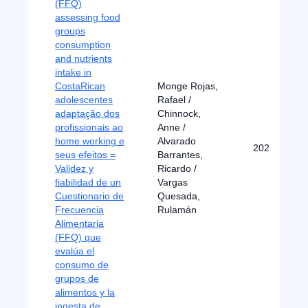
(FFQ)
assessing food
groups
consumption
and nutrients
intake in
CostaRican
Monge Rojas,
adolescentes
Rafael /
adaptação dos
Chinnock,
profissionais ao
Anne /
home working e
Alvarado
2024
seus efeitos =
Barrantes,
Validez y
Ricardo /
fiabilidad de un
Vargas
Cuestionario de
Quesada,
Frecuencia
Rulamán
Alimentaria
(FFQ) que
evalúa el
consumo de
grupos de
alimentos y la
ingesta de