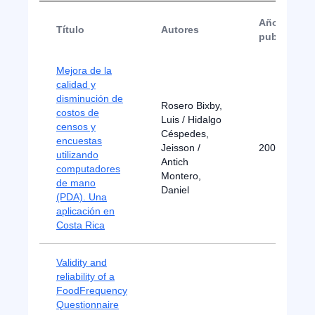
Año de
Título
Autores
publicació
Mejora de la
calidad y
disminución de
Rosero Bixby,
costos de
Luis / Hidalgo
censos y
Céspedes,
encuestas
Jeisson /
2007
utilizando
Antich
computadores
Montero,
de mano
Daniel
(PDA). Una
aplicación en
Costa Rica
Validity and
reliability of a
FoodFrequency
Questionnaire