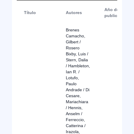
Año de
Título
Autores
publicación
Brenes
Camacho,
Gilbert /
Rosero
Bixby, Luis /
Stern, Dalia
/ Hambleton,
Ian R. /
Lotufo,
Paulo
Andrade / Di
Cesare,
Mariachiara
/ Hennis,
Anselm /
Ferreccio,
Catterina /
Irazola,