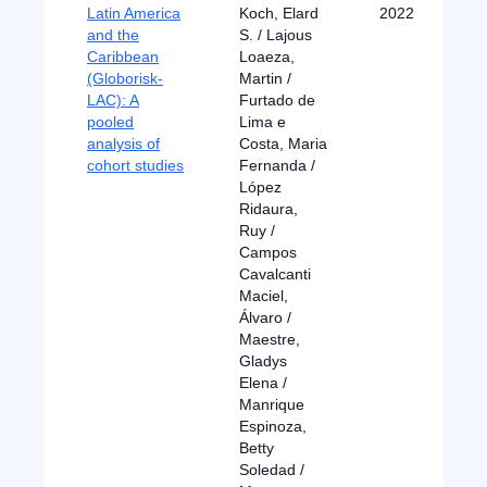
Latin America
Koch, Elard
2022
and the
S. / Lajous
Caribbean
Loaeza,
(Globorisk-
Martin /
LAC): A
Furtado de
pooled
Lima e
analysis of
Costa, Maria
cohort studies
Fernanda /
López
Ridaura,
Ruy /
Campos
Cavalcanti
Maciel,
Álvaro /
Maestre,
Gladys
Elena /
Manrique
Espinoza,
Betty
Soledad /