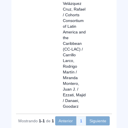
Velázquez
Cruz, Rafael
/ Cohorts
Consortium
of Latin
America and
the
Caribbean
(CC-LAC) /
Carrillo
Larco,
Rodrigo
Martín /
Miranda
Montero,
Juan J. /
Ezzati, Majid
/ Danaei,
Goodarz
Mostrando
1-1
de
1
Anterior
1
Siguiente