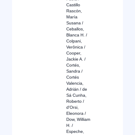
Castillo
Rascón,
María
Susana /
Ceballos,
Blanca H. /
Colpani,
Verônica /
Cooper,
Jackie A. /
Cortés,
Sandra /
Cortés
Valencia,
Adrián / de
Sá Cunha,
Roberto /
d'Orsi,
Eleonora /
Dow, William
H. /
Espeche,