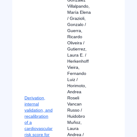
González
Villalpando,
María Elena
/ Grazioli,
Gonzalo /
Guerra,
Ricardo
Oliveira /
Gutierrez,
Laura E. /
Herkenhoff
Vieira,
Fernando
Luiz /
Horimoto,
Andrea
Derivation,
Roseli
internal
Vancan
validation, and
Russo /
recalibration
Huidobro
of a
Muñoz,
cardiovascular
Laura
risk score for
Andrea /