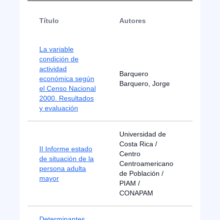
Año d
Título
Autores
public
La variable
condición de
actividad
Barquero
económica según
2004
Barquero, Jorge
el Censo Nacional
2000. Resultados
y evaluación
Universidad de
Costa Rica /
II Informe estado
Centro
de situación de la
Centroamericano
2020
persona adulta
de Población /
mayor
PIAM /
CONAPAM
Determinantes