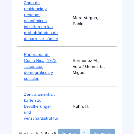
Zona de
residencia y
recursos
Mora Vargas,
económicos
2023
Pablo
influirían en las
probabilidades de
desarrollar cáncer
Panorama de
Costa Rica, 1973
Bermúdez M.,
: aspectos
Vera / Gómez B.,
1974
demográficos y
Miguel
sociales
Zentralamerika :
karten zur
bevolkerungs-
Nuhn, H.
1975
und
wirtschaftsstruktur
Mostrando
1-8
de
8
Anterior
1
Siguiente