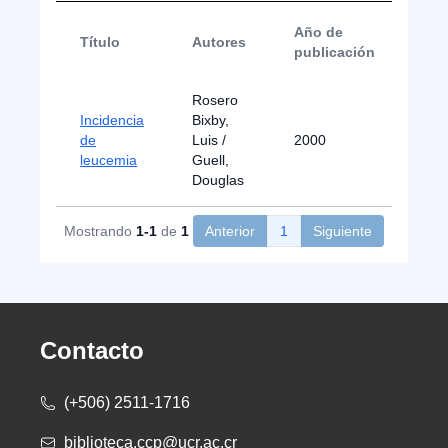
Año de
Título
Autores
Tip
publicación
Rosero
Incidencia
Bixby,
de
Luis /
2000
Ma
leucemia
Guell,
Douglas
Mostrando
1-1
de
1
Anterior
1
Siguiente
Contacto
(+506) 2511-1716
biblioteca.ccp@ucr.ac.cr