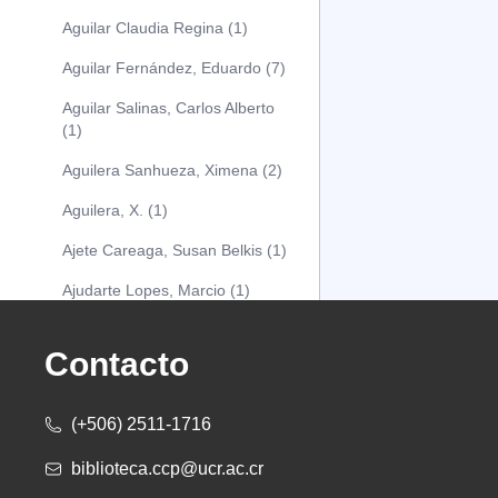
Aguilar Claudia Regina (1)
Aguilar Fernández, Eduardo (7)
Aguilar Salinas, Carlos Alberto
(1)
Aguilera Sanhueza, Ximena (2)
Aguilera, X. (1)
Ajete Careaga, Susan Belkis (1)
Ajudarte Lopes, Marcio (1)
Alarcón Osuna, Moisés Alejandro
(1)
Contacto
Alarcón Sánchez, Alberto (1)
(+506) 2511-1716
Albareda Tiana (1)
biblioteca.ccp@ucr.ac.cr
Alcócer Alfaro, Diana (1)