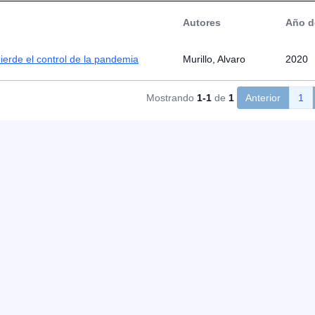
Autores
Año d
ierde el control de la pandemia
Murillo, Alvaro
2020
Mostrando
1-1
de
1
Anterior
1