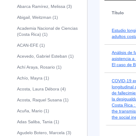
Abarca Ramírez, Melissa (3)
Título
Abigail, Weitzman (1)
Academia Nacional de Ciencias
Estudio long
(Costa Rica) (1)
adultos cos
ACAN-EFE (1)
Análisis de 
Acevedo, Gabriel Esteban (1)
asistencia a
El caso de 
Achí Araya, Rosario (1)
Achío, Mayra (1)
COVID-19 en 
longitudinal
Acosta, Laura Débora (4)
de fallecimi
la desiguald
Acosta, Raquel Susana (1)
Costa Rica : 
Acuña, Mario (1)
the transmis
the social i
Adas Saliba, Tania (1)
Agudelo Botero, Marcela (3)