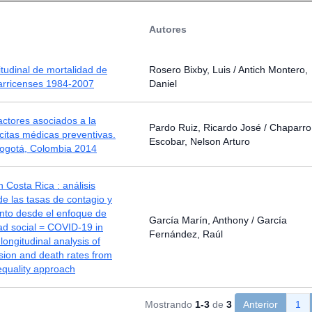
Autores
itudinal de mortalidad de
Rosero Bixby, Luis / Antich Montero,
tarricenses 1984-2007
Daniel
factores asociados a la
Pardo Ruiz, Ricardo José / Chaparro
 citas médicas preventivas.
Escobar, Nelson Arturo
Bogotá, Colombia 2014
Costa Rica : análisis
 de las tasas de contagio y
ento desde el enfoque de
García Marín, Anthony / García
ad social = COVID-19 in
Fernández, Raúl
longitudinal analysis of
sion and death rates from
nequality approach
Mostrando
1-3
de
3
Anterior
1