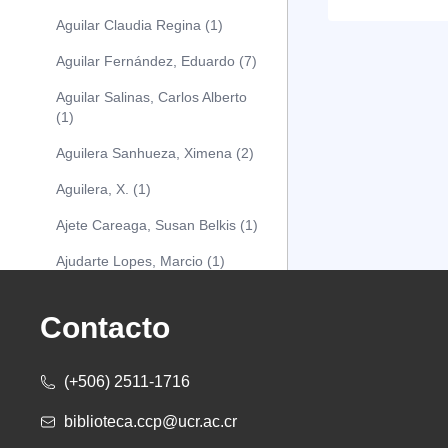
Aguilar Claudia Regina (1)
Aguilar Fernández, Eduardo (7)
Aguilar Salinas, Carlos Alberto
(1)
Aguilera Sanhueza, Ximena (2)
Aguilera, X. (1)
Ajete Careaga, Susan Belkis (1)
Ajudarte Lopes, Marcio (1)
Alarcón Osuna, Moisés Alejandro
(1)
Contacto
Alarcón Sánchez, Alberto (1)
(+506) 2511-1716
Albareda Tiana (1)
biblioteca.ccp@ucr.ac.cr
Alcócer Alfaro, Diana (1)