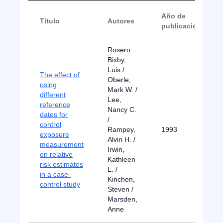
Año de
Título
Autores
publicación
Rosero
Bixby,
Luis /
The effect of
Oberle,
using
Mark W. /
different
Lee,
reference
Nancy C.
dates for
/
control
Rampey,
1993
exposure
Alvin H. /
measurement
Irwin,
on relative
Kathleen
risk estimates
L. /
in a case-
Kinchen,
control study
Steven /
Marsden,
Anne