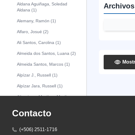
Aldana Aguiñaga, Soledad
Archivos
Aldana (1)
Alemany, Ramón (1)
Alfaro, Josué (2)
Ali Santos, Carolina (1)
Almeida dos Santos, Luana (2)
Mostr
Almeida Santos, Marcos (1)
Alpízar J., Russell (1)
Alpízar Jara, Russell (1)
Altamirano Martínez Martha
Betzaida (1)
Contacto
Alva Olivos, Manuel A. (1)
Alvarado, Andrés (1)
(+506) 2511-1716