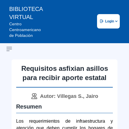
BIBLIOTECA
VIRTUAL
Login
Centro
Centroamericano
de Población
Open sidebar
Requisitos asfixian asillos
para recibir aporte estatal
Autor: Villegas S., Jairo
Resumen
Los requerimientos de infraestructura y
atención que deben cumplir los hogares de