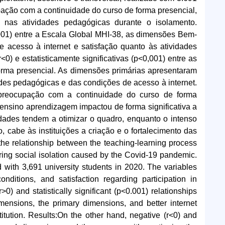
pação com a continuidade do curso de forma presencial,
 nas atividades pedagógicas durante o isolamento.
<0,001) entre a Escala Global MHI-38, as dimensões Bem-
e acesso à internet e satisfação quanto às atividades
0) e estatisticamente significativas (p<0,001) entre as
rma presencial. As dimensões primárias apresentaram
des pedagógicas e das condições de acesso à internet.
preocupação com a continuidade do curso de forma
nsino aprendizagem impactou de forma significativa a
dades tendem a otimizar o quadro, enquanto o intenso
 cabe às instituições a criação e o fortalecimento das
the relationship between the teaching-learning process
uring social isolation caused by the Covid-19 pandemic.
 with 3,691 university students in 2020. The variables
nditions, and satisfaction regarding participation in
0) and statistically significant (p<0.001) relationships
ensions, the primary dimensions, and better internet
titution. Results:On the other hand, negative (r<0) and