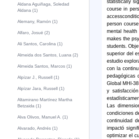
statistically 
Aldana Aguiñaga, Soledad
course in pers
Aldana (1)
accessconditio
Alemany, Ramón (1)
person course.
mental health 
Alfaro, Josué (2)
makes the psyc
Ali Santos, Carolina (1)
students. Obje
superior del 
Almeida dos Santos, Luana (2)
estudio explor
Almeida Santos, Marcos (1)
con la continu
pedagógicas d
Alpízar J., Russell (1)
Global MHI-38,
Alpízar Jara, Russell (1)
y satisfacció
estadísticamen
Altamirano Martínez Martha
Las dimension
Betzaida (1)
condiciones de
Alva Olivos, Manuel A. (1)
continuidad d
impactó signi
Alvarado, Andrés (1)
optimizar el 