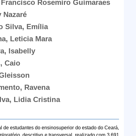
, Francisco Rosemiro Guimaraes
y Nazaré
 Silva, Emília
a, Leticia Mara
a, Isabelly
, Caio
 Gleisson
imento, Ravena
va, Lidia Cristina
l de estudantes do ensinosuperior do estado do Ceará,
oratório, descritivo e transversal, realizado com 3.691