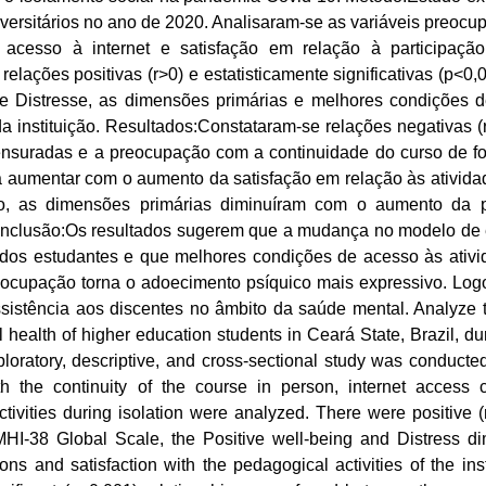
versitários no ano de 2020. Analisaram-se as variáveis preocu
acesso à internet e satisfação em relação à participação
 relações positivas (r>0) e estatisticamente significativas (p
o e Distresse, as dimensões primárias e melhores condições d
 instituição. Resultados:Constataram-se relações negativas (r<
suradas e a preocupação com a continuidade do curso de fo
a aumentar com o aumento da satisfação em relação às ativida
do, as dimensões primárias diminuíram com o aumento da 
onclusão:Os resultados sugerem que a mudança no modelo de e
dos estudantes e que melhores condições de acesso às ativi
ocupação torna o adoecimento psíquico mais expressivo. Logo,
ssistência aos discentes no âmbito da saúde mental. Analyze 
 health of higher education students in Ceará State, Brazil, d
oratory, descriptive, and cross-sectional study was conducted
h the continuity of the course in person, internet access co
tivities during isolation were analyzed. There were positive (r>
HI-38 Global Scale, the Positive well-being and Distress dim
ons and satisfaction with the pedagogical activities of the ins