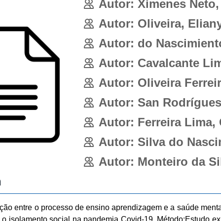
Autor: Ximenes Neto
Autor: Oliveira, Elian
Autor: do Nascimiento
Autor: Cavalcante Lim
Autor: Oliveira Ferreir
Autor: San Rodrígues
Autor: Ferreira Lima,
Autor: Silva do Nasc
Autor: Monteiro da Sil
n
lação entre o processo de ensino aprendizagem e a saúde menta
e o isolamento social na pandemia Covid-19. Método:Estudo expl