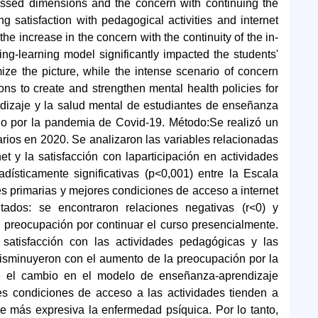
ssessed dimensions and the concern with continuing the
 satisfaction with pedagogical activities and internet
e increase in the concern with the continuity of the in-
ng-learning model significantly impacted the students'
mize the picture, while the intense scenario of concern
ions to create and strengthen mental health policies for
endizaje y la salud mental de estudiantes de enseñanza
ado por la pandemia de Covid-19. Método:Se realizó un
tarios en 2020. Se analizaron las variables relacionadas
t y la satisfacción con laparticipación en actividades
dísticamente significativas (p<0,001) entre la Escala
s primarias y mejores condiciones de acceso a internet
ltados: se encontraron relaciones negativas (r<0) y
a preocupación por continuar el curso presencialmente.
atisfacción con las actividades pedagógicas y las
 disminuyeron con el aumento de la preocupación por la
ue el cambio en el modelo de enseñanza-aprendizaje
es condiciones de acceso a las actividades tienden a
e más expresiva la enfermedad psíquica. Por lo tanto,