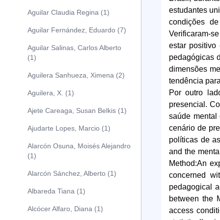
estudantes uni
Aguilar Claudia Regina (1)
condições de 
Aguilar Fernández, Eduardo (7)
Verificaram-se
estar positiv
Aguilar Salinas, Carlos Alberto
pedagógicas da
(1)
dimensões men
Aguilera Sanhueza, Ximena (2)
tendência par
Por outro la
Aguilera, X. (1)
presencial. C
Ajete Careaga, Susan Belkis (1)
saúde mental 
cenário de pre
Ajudarte Lopes, Marcio (1)
políticas de a
Alarcón Osuna, Moisés Alejandro
and the mental
(1)
Method:An expl
Alarcón Sánchez, Alberto (1)
concerned wit
pedagogical ac
Albareda Tiana (1)
between the M
Alcócer Alfaro, Diana (1)
access conditi